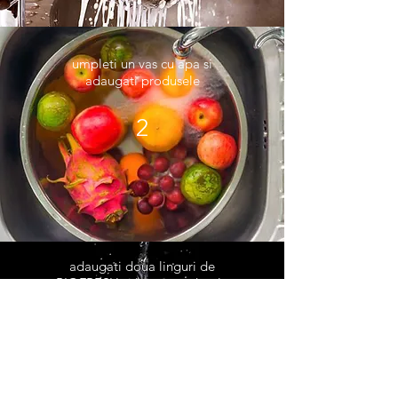
umpleti un vas cu apa si
adaugati produsele
2
adaugati doua linguri de
BIOFRESH si lasati produsele
sa stea 10 minute
3