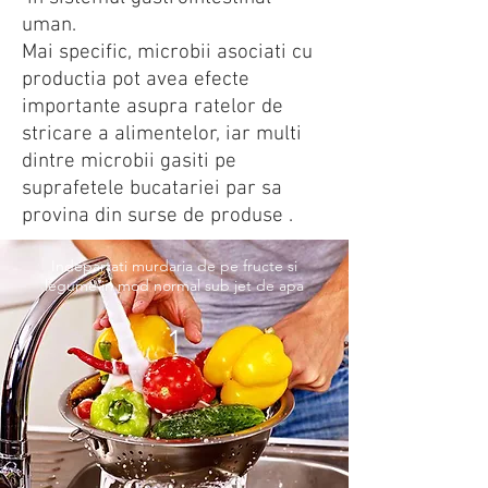
uman.
Mai specific, microbii asociati cu
productia pot avea efecte
importante asupra ratelor de
stricare a alimentelor, iar multi
dintre microbii gasiti pe
suprafetele bucatariei par sa
provina din surse de produse .
Indepartati murdaria de pe fructe si
legume in mod normal sub jet de apa
1