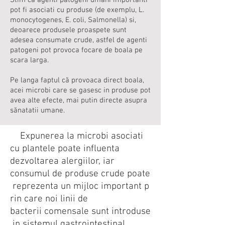
Stim ca agenti patogeni umani importanti
pot fi asociati cu produse (de
exemplu, L.
monocytogenes, E. coli, Salmonella) si,
deoarece produsele proaspete sunt
adesea consumate
crude, astfel de agenti
patogeni pot provoca focare de boala pe
scara larga.
Pe langa faptul că
provoaca direct boala,
acei microbi care se gasesc in produse pot
avea alte efecte, mai putin directe
asupra
sănatatii umane.
Expunerea la microbi asociati
cu plantele poate influenta
dezvoltarea alergiilor, iar
consumul de produse crude poate
reprezenta un mijloc important p
rin care noi linii de
bacterii
comensale sunt introduse
in sistemul gastrointestinal