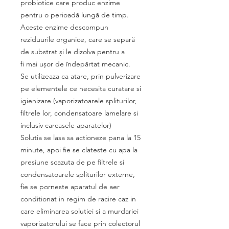
probiotice care produc enzime
pentru o perioadă lungă de timp.
Aceste enzime descompun
reziduurile organice, care se separă
de substrat și le dizolva pentru a
fi mai ușor de îndepărtat mecanic.
Se utilizeaza ca atare, prin pulverizare
pe elementele ce necesita curatare si
igienizare (vaporizatoarele spliturilor,
filtrele lor, condensatoare lamelare si
inclusiv carcasele aparatelor)
Solutia se lasa sa actioneze pana la 15
minute, apoi fie se clateste cu apa la
presiune scazuta de pe filtrele si
condensatoarele spliturilor externe,
fie se porneste aparatul de aer
conditionat in regim de racire caz in
care eliminarea solutiei si a murdariei
vaporizatorului se face prin colectorul