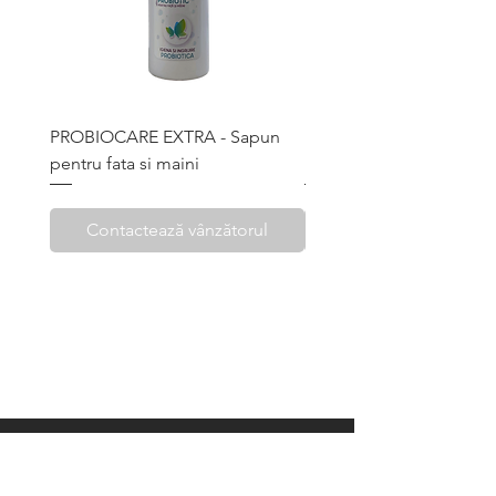
igienizata
PROBIOCARE EXTRA - Sapun
Face Cream - Crema pro
pentru fata si maini
pentru barbati
Contactează vânzătorul
Contactează vânzăt
info