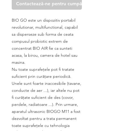
Contactează-ne pentru cumpărare
BIO GO este un dispozitiv portabil
revolutionar, multifunctional, capabil
sa disperseze sub forma de ceata
compusul probiotic extrem de
concentrat BIO AIR fie ca sunteti
acasa, la birou, camera de hotel sau
masina.
Nu toate suprafeţele pot fi tratate
suficient prin curăţare periodică.
Unele sunt foarte inaccesibile (tavane,
conducte de aer ...), iar altele nu pot
fi curăţate suficient de des (covor,
perdele, radiatoare ...). Prin urmare,
aparatul ultrasonic BIOGO M11 a fost
dezvoltat pentru a trata permanent
toate suprafeţele cu tehnologia