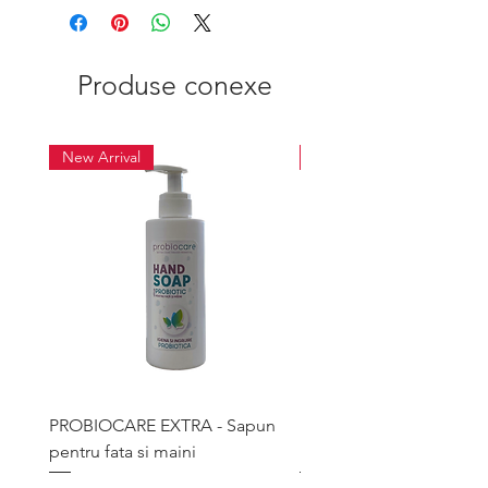
Produse conexe
New Arrival
New Arrival
PROBIOCARE EXTRA - Sapun
Face Cream - Crema pro
pentru fata si maini
pentru barbati