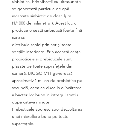
sinbiotica. Prin vibraţii cu ultrasunete
se generează particule de apă
încărcate sinbiotic de doar 1μm
(1/1000 de milimetru!). Acest lucru
produce o ceaţă sinbiotică foarte fină
care se
distribuie rapid prin aer și toate
spaţiile interioare. Prin această ceaţă
probioticele și prebioticele sunt
plasate pe toate suprafeţele din
cameră. BIOGO M11 generează
aproximativ 1 milion de probiotice pe
secundă, ceea ce duce la o încărcare
a bacteriilor bune în întregul spaţiu
după câteva minute.
Prebioticele sporesc apoi dezvoltarea
unei microflore bune pe toate
suprafeţele.