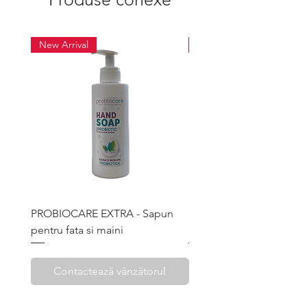
New Arrival
New Arrival
PROBIOCARE EXTRA - Sapun
Face Cream - Crema pro
pentru fata si maini
pentru barbati
Contactează vânzătorul
Contactează vânzăt