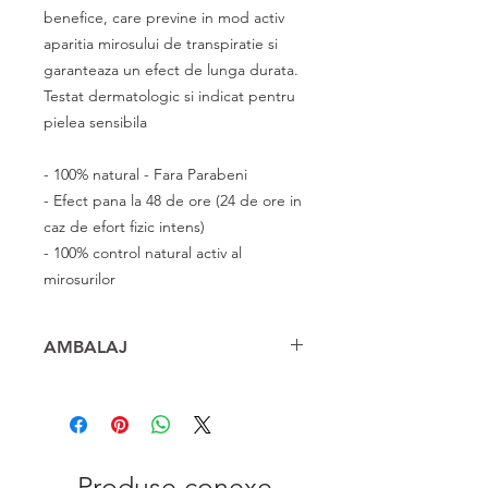
benefice, care previne in mod activ
aparitia mirosului de transpiratie si
garanteaza un efect de lunga durata.
Testat dermatologic si indicat pentru
pielea sensibila
- 100% natural - Fara Parabeni
- Efect pana la 48 de ore (24 de ore in
caz de efort fizic intens)
- 100% control natural activ al
mirosurilor
AMBALAJ
spray - 150ml
Produse conexe