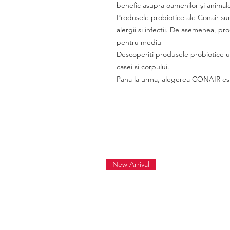
benefic asupra oamenilor și animale
Produsele probiotice ale Conair sunt
alergii si infectii. De asemenea, p
pentru mediu
Descoperiti produsele probiotice un
casei si corpului.
Pana la urma, alegerea CONAIR est
New Arrival