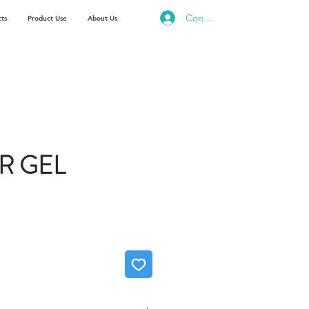
Conectează-te
ts
Product Use
About Us
R GEL