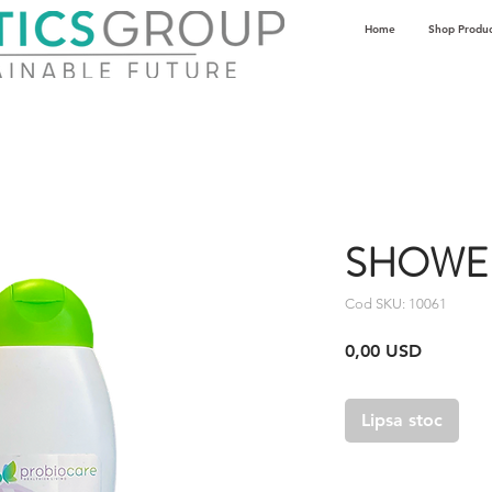
Home
Shop Produc
SHOWE
Cod SKU: 10061
Preț
0,00 USD
Lipsa stoc