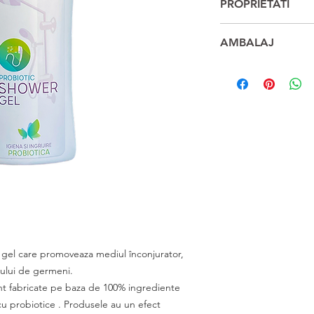
PROPRIETATI
- Curata porii adanc
AMBALAJ
- Ofera un sentiment
- Hidrateaza
400ml
- Calmează pielea
- Restaureaza microflo
- combate activ miros
utilizare
l care promoveaza mediul înconjurator,
cului de germeni.
nt fabricate pe baza de 100% ingrediente
 cu probiotice . Produsele au un efect